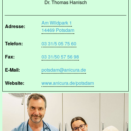
Dr. Thomas Hanisch
Am Wildpark 1
Adresse:
14469 Potsdam
Telefon:
03 31/5 05 75 60
Fax:
03 31/50 57 56 98
E-Mail:
potsdam@anicura.de
Website:
www.anicura.de/potsdam