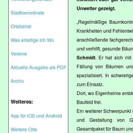
Unwetter gezeigt.
Stadtverordnete
„Regelmäßige Baumkontro
Ortsbeirat
Krankheiten und Fehlentwi
anschließende fachgerecht
Was erledige ich Wo
und verhilft, gesunde Bäum
Vereine
Schmidt
. Er hat sich mi
Fällung von Bäumen und
Aktuelle Ausgabe als PDF
spezialisiert. In schwieri
Archiv
zum Einsatz.
Dort, wo Eigenheime entst
Weiteres:
Baufeld frei.
Ein weiterer Schwerpunkt d
App für iOS und Android
und Gestaltung von Gr
Gesamtpaket für Baum und
Weitere Orte