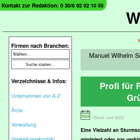
Kontakt zur Redaktion: 0 30/6 92 02 10 55
W
Firmen nach Branchen:
Manuel Wilhelm Sc
Verzeichnisse & Infos:
Profi für
Gr
Unternehmen von A-Z
Ärzte
Stand: Juni 2022
Verwaltung
Eine Vielzahl an Sturm
Verwaltungskontakt
minimiert oder gar verhi