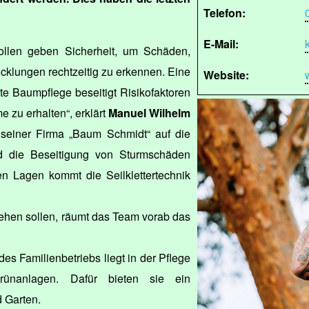
Telefon:
E-Mail:
llen geben Sicherheit, um Schäden,
cklungen rechtzeitig zu erkennen. Eine
Website:
e Baumpflege beseitigt Risikofaktoren
e zu erhalten“, erklärt
Manuel Wilhelm
t seiner Firma „Baum Schmidt“ auf die
 die Beseitigung von Sturmschäden
gen Lagen kommt die Seilklettertechnik
ehen sollen, räumt das Team vorab das
es Familienbetriebs liegt in der Pflege
ünanlagen. Dafür bieten sie ein
 Garten.