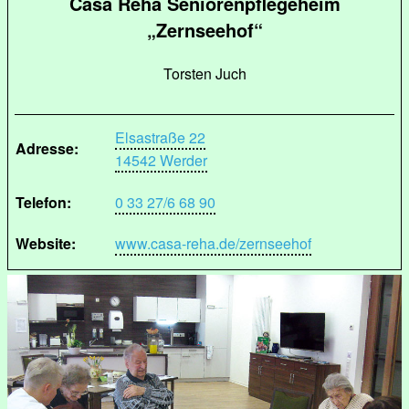
Casa Reha Seniorenpflegeheim
„Zernseehof“
Torsten Juch
Elsastraße 22
Adresse:
14542 Werder
Telefon:
0 33 27/6 68 90
Website:
www.casa-reha.de/zernseehof