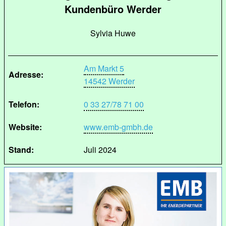
Kundenbüro Werder
Sylvia Huwe
Am Markt 5
Adresse:
14542 Werder
Telefon:
0 33 27/78 71 00
Website:
www.emb-gmbh.de
Stand:
Juli 2024