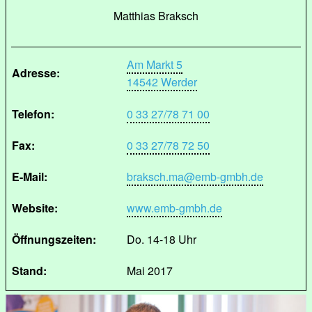
Matthias Braksch
Am Markt 5
Adresse:
14542 Werder
Telefon:
0 33 27/78 71 00
Fax:
0 33 27/78 72 50
E-Mail:
braksch.ma@emb-gmbh.de
Website:
www.emb-gmbh.de
Öffnungszeiten:
Do. 14-18 Uhr
Stand:
Mai 2017