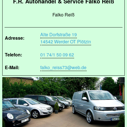
F.R. Autohandel & Service Falko Reiß
Falko Reiß
Alte Dorfstraße 19
Adresse:
14542 Werder OT Plötzin
Telefon:
01 74/1 50 09 62
E-Mail:
falko_reiss73@web.de