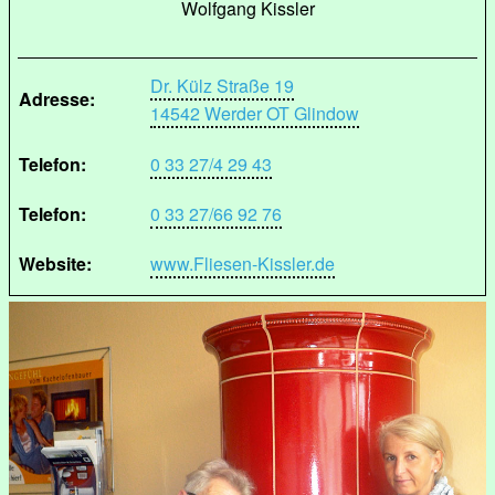
Wolfgang Kissler
Dr. Külz Straße 19
Adresse:
14542 Werder OT Glindow
Telefon:
0 33 27/4 29 43
Telefon:
0 33 27/66 92 76
Website:
www.Fliesen-Kissler.de