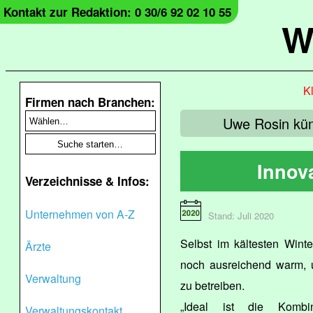
Kontakt zur Redaktion: 0 30/6 92 02 10 55
W
Kl
Firmen nach Branchen:
Uwe Rosin küm
Innov
Verzeichnisse & Infos:
Unternehmen von A-Z
Stand: Juli 2020
Selbst im kältesten Wint
Ärzte
noch ausreichend warm,
Verwaltung
zu betreiben.
„Ideal ist die Kombin
Verwaltungskontakt