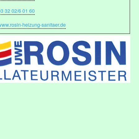
03 32 02/6 01 60
www.rosin-heizung-sanitaer.de