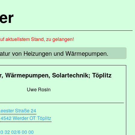
er
auf aktuellstem Stand, zu gelangen!
aratur von Heizungen und Wärmepumpen.
r, Wärmepumpen, Solartechnik; Töplitz
Uwe Rosin
Leester Straße 24
14542 Werder OT Töplitz
03 32 02/6 00 00