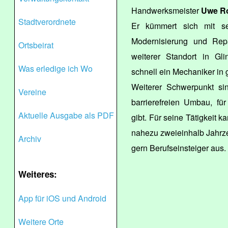
Handwerksmeister
Uwe R
Stadtverordnete
Er kümmert sich mit se
Modernisierung und Repa
Ortsbeirat
weiterer Standort in Gli
Was erledige ich Wo
schnell ein Mechaniker in 
Weiterer Schwerpunkt si
Vereine
barrierefreien Umbau, für
Aktuelle Ausgabe als PDF
gibt. Für seine Tätigkeit 
nahezu zweieinhalb Jahrze
Archiv
gern Berufseinsteiger aus.
Weiteres:
App für iOS und Android
Weitere Orte