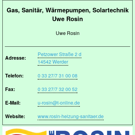
Gas, Sanitär, Wärmepumpen, Solartechnik
Uwe Rosin
Uwe Rosin
Petzower Straße 2 d
Adresse:
14542 Werder
Telefon:
0 33 27/7 31 00 08
Fax:
0 33 27/7 32 00 52
E-Mail:
u-rosin@t-online.de
Website:
www.rosin-heizung-sanitaer.de