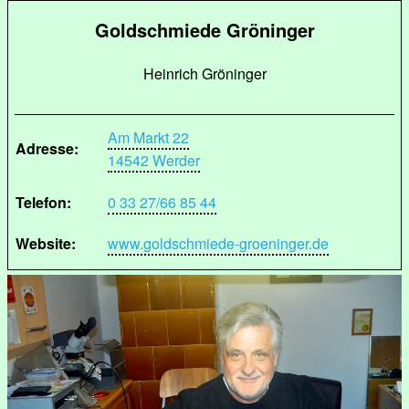
Goldschmiede Gröninger
Heinrich Gröninger
Am Markt 22
Adresse:
14542 Werder
Telefon:
0 33 27/66 85 44
Website:
www.goldschmiede-groeninger.de