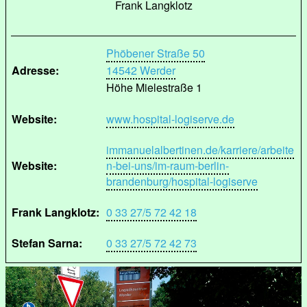
Frank Langklotz
Phöbener Straße 50
Adresse:
14542 Werder
Höhe Mielestraße 1
Website:
www.hospital-logiserve.de
immanuelalbertinen.de/karriere/arbeite
Website:
n-bei-uns/im-raum-berlin-
brandenburg/hospital-logiserve
Frank Langklotz:
0 33 27/5 72 42 18
Stefan Sarna:
0 33 27/5 72 42 73