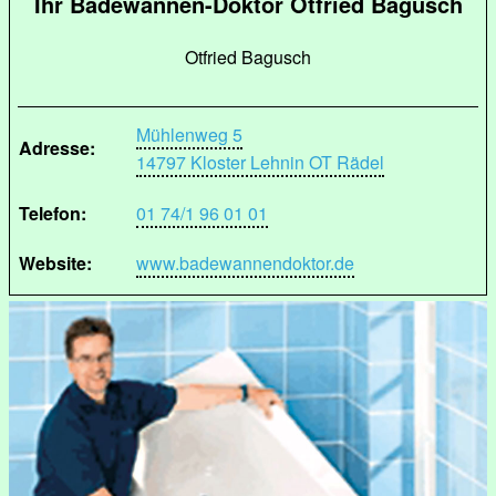
Ihr Badewannen-Doktor Otfried Bagusch
Otfried Bagusch
Mühlenweg 5
Adresse:
14797 Kloster Lehnin OT Rädel
Telefon:
01 74/1 96 01 01
Website:
www.badewannendoktor.de