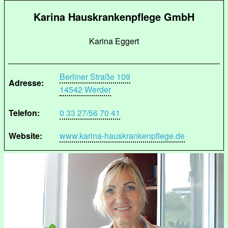
Karina Hauskrankenpflege GmbH
Karina Eggert
Berliner Straße 109
Adresse:
14542 Werder
Telefon:
0 33 27/56 70 41
Website:
www.karina-hauskrankenpflege.de