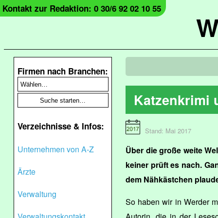
Kontakt zur Redaktion: 0 30/6 92 02 10 55
W
Firmen nach Branchen:
Katzenkrimi
Verzeichnisse & Infos:
Stand: Mai 2017
Unternehmen von A-Z
Über die große weite Wel
keiner prüft es nach. Ga
Ärzte
dem Nähkästchen plaude
Verwaltung
So haben wir in Werder m
Verwaltungskontakt
Autorin, die in der Lese