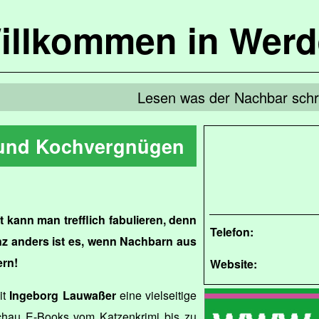
illkommen in Werd
Lesen was der Nachbar schre
 und Kochvergnügen
t kann man trefflich fabulieren, denn
Telefon:
nz anders ist es, wenn Nachbarn aus
rn!
Website:
it
Ingeborg Lauwaßer
eine vielseitige
schau E-Books vom Katzenkrimi bis zu