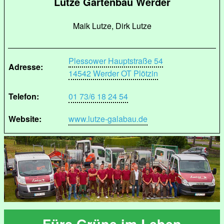
Lutze Gartenbau Werder
Maik Lutze, Dirk Lutze
Plessower Hauptstraße 54
Adresse:
14542 Werder OT Plötzin
Telefon:
01 73/6 18 24 54
Website:
www.lutze-galabau.de
Fürs Grüne im Leben