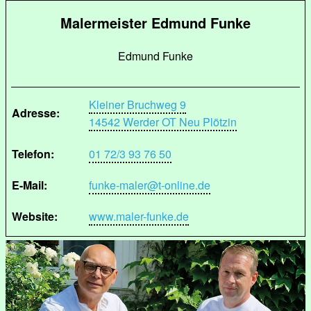
Malermeister Edmund Funke
Edmund Funke
Kleiner Bruchweg 9
Adresse:
14542 Werder OT Neu Plötzin
Telefon:
01 72/3 93 76 50
E-Mail:
funke-maler@t-online.de
Website:
www.maler-funke.de