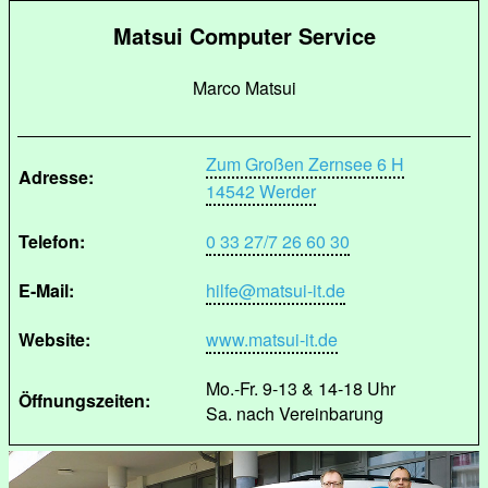
Matsui Computer Service
Marco Matsui
Zum Großen Zernsee 6 H
Adresse:
14542 Werder
Telefon:
0 33 27/7 26 60 30
E-Mail:
hilfe@matsui-it.de
Website:
www.matsui-it.de
Mo.-Fr. 9-13 & 14-18 Uhr
Öffnungszeiten:
Sa. nach Vereinbarung