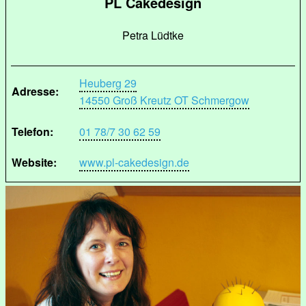
PL Cakedesign
Petra Lüdtke
Heuberg 29
Adresse:
14550 Groß Kreutz OT Schmergow
Telefon:
01 78/7 30 62 59
Website:
www.pl-cakedesign.de