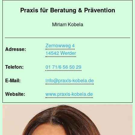
Praxis für Beratung & Prävention
Miriam Kobela
Zernowweg 4
Adresse:
14542 Werder
Telefon:
01 71/6 56 50 29
E-Mail:
info@praxis-kobela.de
Website:
www.praxis-kobela.de