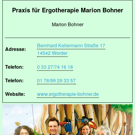
Praxis für Ergotherapie Marion Bohner
Marion Bohner
Bernhard Kellermann Straße 17
Adresse:
14542 Werder
Telefon:
0 33 27/74 16 18
Telefon:
01 76/99 29 33 57
Website:
www.ergotherapie-bohner.de