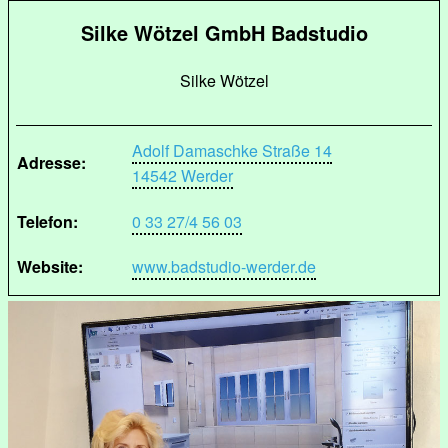
Silke Wötzel GmbH Badstudio
Silke Wötzel
Adolf Damaschke Straße 14
Adresse:
14542 Werder
Telefon:
0 33 27/4 56 03
Website:
www.badstudio-werder.de