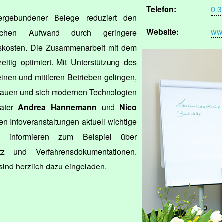
Telefon:
0 3
iergebundener Belege reduziert den
Website:
ww
tlichen Aufwand durch geringere
skosten. Die Zusammenarbeit mit dem
eitig optimiert. Mit Unterstützung des
inen und mittleren Betrieben gelingen,
ubauen und sich modernen Technologien
rater
Andrea Hannemann
und
Nico
ren Infoveranstaltungen aktuell wichtige
 informieren zum Beispiel über
tz und Verfahrensdokumentationen.
sind herzlich dazu eingeladen.