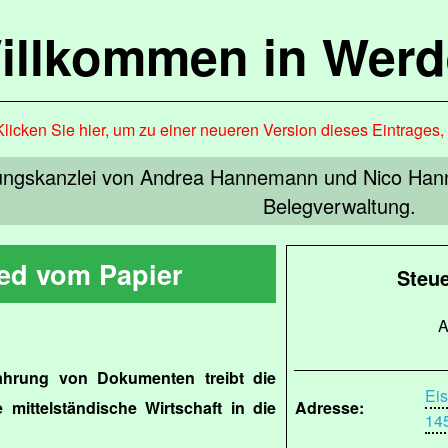
illkommen in Werd
Klicken Sie hier, um zu einer neueren Version dieses Eintrages
ungskanzlei von Andrea Hannemann und Nico Hannem
Belegverwaltung.
ed vom Papier
Steu
A
ahrung von Dokumenten treibt die
Ei
 mittelständische Wirtschaft in die
Adresse:
14