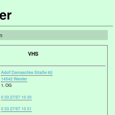
er
n
VHS
Adolf Damaschke Straße 60
14542 Werder
1. OG
0 33 27/57 10 30
0 33 27/57 10 31