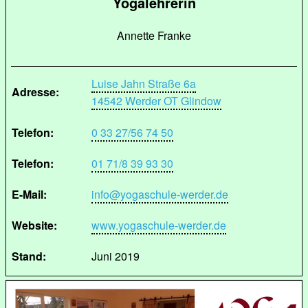
Yogalehrerin
Annette Franke
Luise Jahn Straße 6a
Adresse:
14542 Werder OT Glindow
Telefon:
0 33 27/56 74 50
Telefon:
01 71/8 39 93 30
E-Mail:
info@yogaschule-werder.de
Website:
www.yogaschule-werder.de
Stand:
Juni 2019