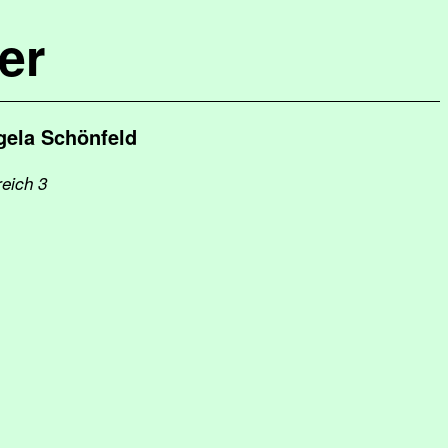
er
gela Schönfeld
reich 3