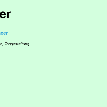
er
neer
io, Tongestaltung