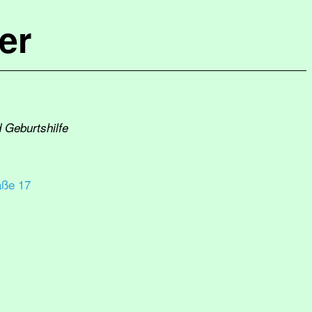
er
d Geburtshilfe
aße 17