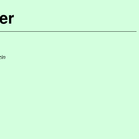
er
zin