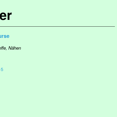
er
urse
offe, Nähen
-5