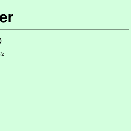
er
)
itz