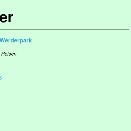
er
 Werderpark
: Reisen
6