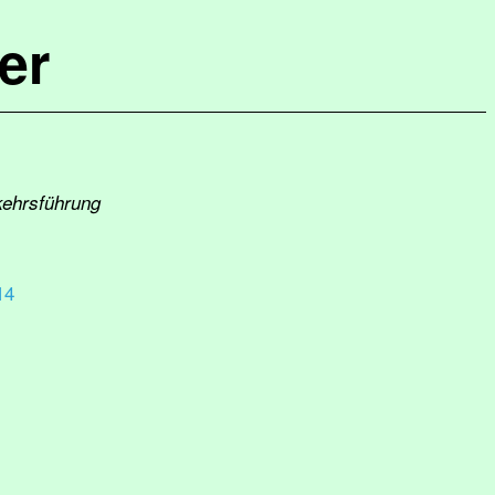
er
kehrsführung
14