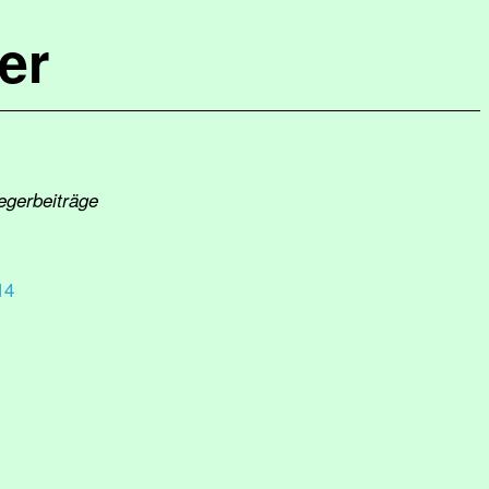
er
egerbeiträge
14