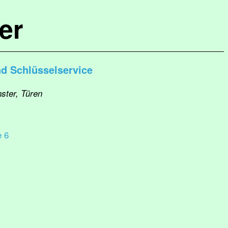
er
d Schlüsselservice
nster, Türen
e 6