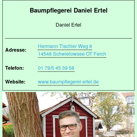
Baumpflegerei Daniel Ertel
Daniel Ertel
Hermann Tischler Weg 8
Adresse:
14548 Schwielowsee OT Ferch
Telefon:
01 79/5 45 39 58
Website:
www.baumpflegerei-ertel.de