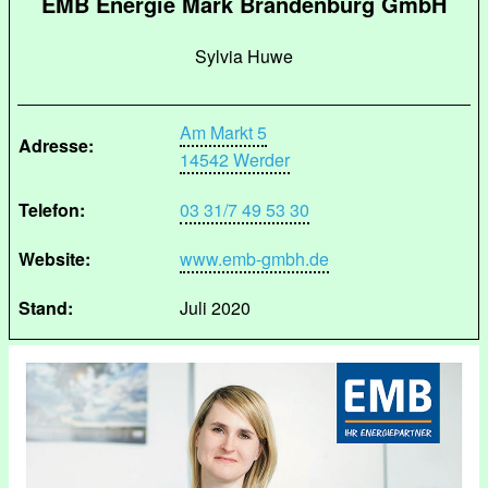
EMB Energie Mark Brandenburg GmbH
Sylvia Huwe
Am Markt 5
Adresse:
14542 Werder
Telefon:
03 31/7 49 53 30
Website:
www.emb-gmbh.de
Stand:
Juli 2020