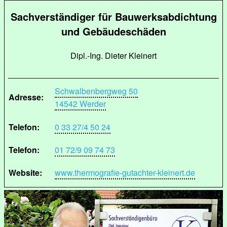
Sachverständiger für Bauwerksabdichtung
und Gebäudeschäden
Dipl.-Ing. Dieter Kleinert
Schwalbenbergweg 50
Adresse:
14542 Werder
Telefon:
0 33 27/4 50 24
Telefon:
01 72/9 09 74 73
Website:
www.thermografie-gutachter-kleinert.de