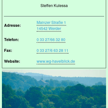
Steffen Kulessa
Mainzer Straße 1
Adresse:
14542 Werder
Telefon:
0 33 27/66 32 80
Fax:
0 33 27/6 63 28 11
Website:
www.wg-havelblick.de