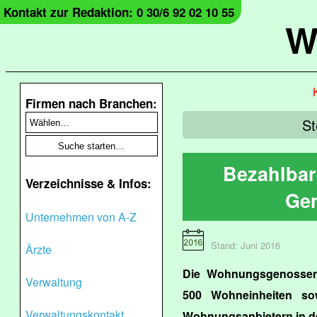
Kontakt zur Redaktion: 0 30/6 92 02 10 55
W
Firmen nach Branchen:
St
Bezahlbar
Verzeichnisse & Infos:
Gen
Unternehmen von A-Z
Stand: Juni 2016
Ärzte
Die Wohnungsgenossens
Verwaltung
500 Wohneinheiten s
Verwaltungskontakt
Wohnungsanbietern in d