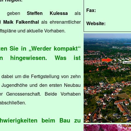
Fax:
äch geben
Steffen Kulessa
als
nd
Maik Falkenthal
als ehrenamtlicher
Website:
ftspläne und aktuelle Vorhaben.
tten Sie in „Werder kompakt“
en hingewiesen. Was ist
dabei um die Fertigstellung von zehn
r Jugendhöhe und den ersten Neubau
r Genossenschaft. Beide Vorhaben
 abschließen.
hwierigkeiten beim Bau zu