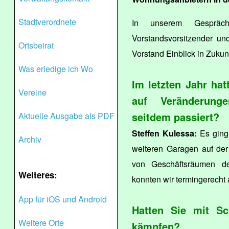
Stadtverordnete
In unserem Gespr
Vorstandsvorsitzender u
Ortsbeirat
Vorstand Einblick in Zukun
Was erledige ich Wo
Im letzten Jahr ha
Vereine
auf Veränderung
seitdem passiert?
Aktuelle Ausgabe als PDF
Steffen Kulessa:
Es ging 
Archiv
weiteren Garagen auf de
von Geschäftsräumen de
Weiteres:
konnten wir termingerecht
App für iOS und Android
Hatten Sie mit Sc
Weitere Orte
kämpfen?