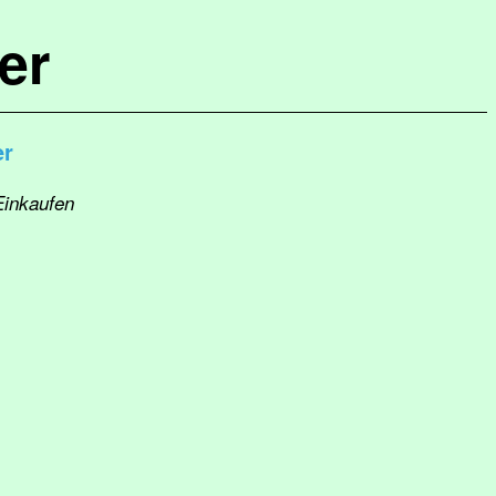
er
er
Einkaufen